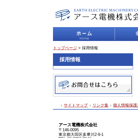
トップページ
> 採用情報
採用情報
サイトマップ
リンク集
個人情報保護
アース電機株式会社
〒146-0095
東京都大田区多摩川2-9-1